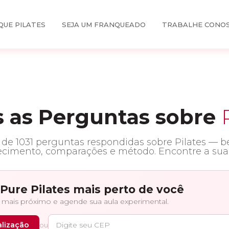
QUE PILATES
SEJA UM FRANQUEADO
TRABALHE CONO
 as Perguntas sobre
e 1031 perguntas respondidas sobre Pilates — be
cimento, comparações e método. Encontre a sua 
Pure Pilates mais perto de você
 mais próximo e agende sua aula experimental.
alização
ou