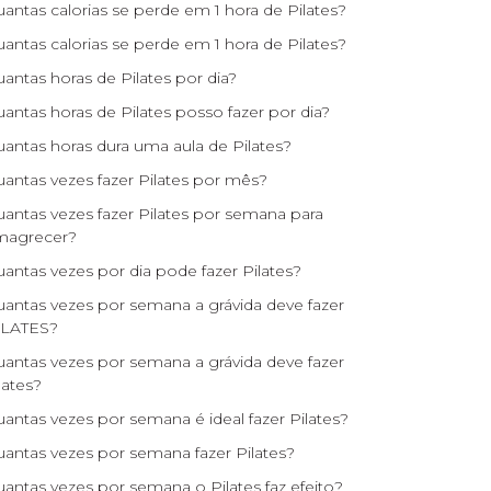
antas calorias se perde em 1 hora de Pilates?
antas calorias se perde em 1 hora de Pilates?
antas horas de Pilates por dia?
antas horas de Pilates posso fazer por dia?
antas horas dura uma aula de Pilates?
antas vezes fazer Pilates por mês?
antas vezes fazer Pilates por semana para
magrecer?
antas vezes por dia pode fazer Pilates?
antas vezes por semana a grávida deve fazer
ILATES?
antas vezes por semana a grávida deve fazer
lates?
antas vezes por semana é ideal fazer Pilates?
antas vezes por semana fazer Pilates?
antas vezes por semana o Pilates faz efeito?