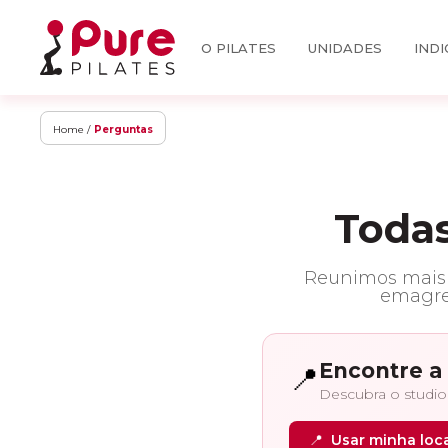
O PILATES
UNIDADES
INDI
Home /
Perguntas
Todas
Reunimos mais d
emagre
Encontre a 
📍
Descubra o studio
📍
Usar minha loc