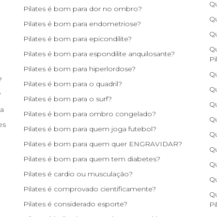
Qu
Pilates é bom para dor no ombro?
Qu
Pilates é bom para endometriose?
Qu
Pilates é bom para epicondilite?
Qu
Pilates é bom para espondilite anquilosante?
Pi
Pilates é bom para hiperlordose?
Qu
?
Pilates é bom para o quadril?
Qu
?
Pilates é bom para o surf?
Qu
na
Pilates é bom para ombro congelado?
Qu
es
Pilates é bom para quem joga futebol?
Qu
Pilates é bom para quem quer ENGRAVIDAR?
Qu
Pilates é bom para quem tem diabetes?
Qu
Pilates é cardio ou musculação?
Qu
Pilates é comprovado cientificamente?
Qu
Pilates é considerado esporte?
Pi