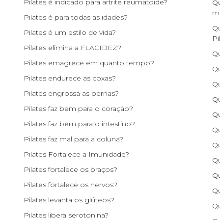
Pilates é indicado para artrite reumatoide?
Qu
m
Pilates é para todas as idades?
Qu
Pilates é um estilo de vida?
Pi
Pilates elimina a FLACIDEZ?
Qu
Pilates emagrece em quanto tempo?
Qu
Pilates endurece as coxas?
Qu
Pilates engrossa as pernas?
Qu
Pilates faz bem para o coração?
Qu
Pilates faz bem para o intestino?
Qu
Pilates faz mal para a coluna?
Qu
Pilates Fortalece a Imunidade?
Qu
Pilates fortalece os braços?
Qu
Pilates fortalece os nervos?
Qu
Pilates levanta os glúteos?
Qu
Pilates libera serotonina?