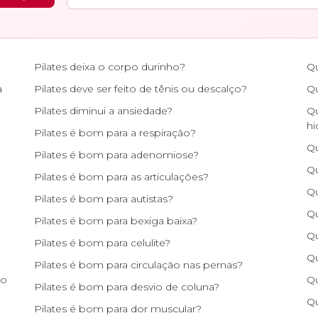
Pilates deixa o corpo durinho?
Qu
a
Pilates deve ser feito de tênis ou descalço?
Qu
Pilates diminui a ansiedade?
Qu
hi
Pilates é bom para a respiração?
Qu
Pilates é bom para adenomiose?
Qu
Pilates é bom para as articulações?
Qu
Pilates é bom para autistas?
Qu
Pilates é bom para bexiga baixa?
Qu
Pilates é bom para celulite?
Qu
Pilates é bom para circulação nas pernas?
 o
Qu
Pilates é bom para desvio de coluna?
Qu
Pilates é bom para dor muscular?