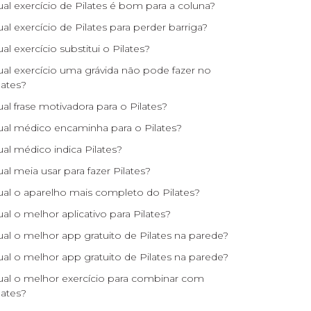
al exercício de Pilates é bom para a coluna?
al exercício de Pilates para perder barriga?
al exercício substitui o Pilates?
al exercício uma grávida não pode fazer no
lates?
al frase motivadora para o Pilates?
al médico encaminha para o Pilates?
al médico indica Pilates?
al meia usar para fazer Pilates?
al o aparelho mais completo do Pilates?
al o melhor aplicativo para Pilates?
al o melhor app gratuito de Pilates na parede?
al o melhor app gratuito de Pilates na parede?
al o melhor exercício para combinar com
lates?