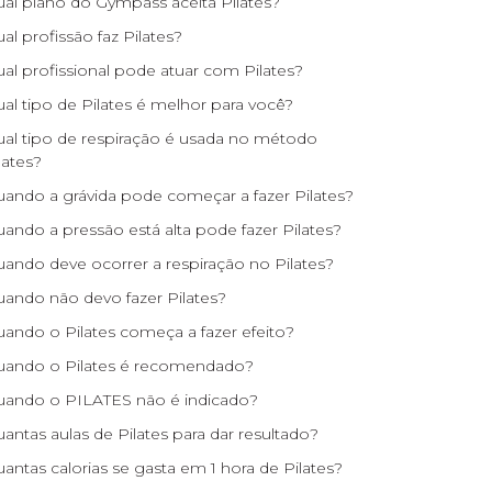
al plano do Gympass aceita Pilates?
al profissão faz Pilates?
al profissional pode atuar com Pilates?
al tipo de Pilates é melhor para você?
al tipo de respiração é usada no método
lates?
ando a grávida pode começar a fazer Pilates?
ando a pressão está alta pode fazer Pilates?
ando deve ocorrer a respiração no Pilates?
ando não devo fazer Pilates?
ando o Pilates começa a fazer efeito?
ando o Pilates é recomendado?
ando o PILATES não é indicado?
antas aulas de Pilates para dar resultado?
antas calorias se gasta em 1 hora de Pilates?