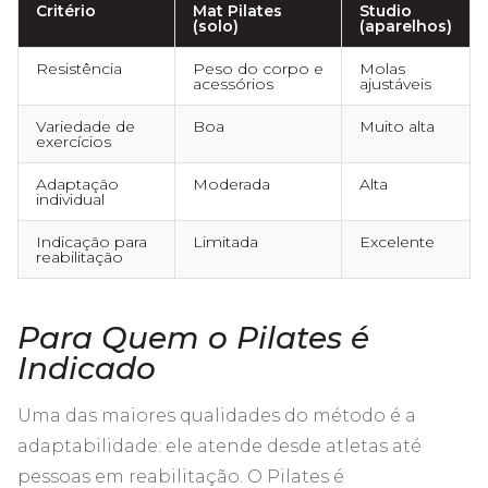
Critério
Mat Pilates
Studio
(solo)
(aparelhos)
Resistência
Peso do corpo e
Molas
acessórios
ajustáveis
Variedade de
Boa
Muito alta
exercícios
Adaptação
Moderada
Alta
individual
Indicação para
Limitada
Excelente
reabilitação
Para Quem o Pilates é
Indicado
Uma das maiores qualidades do método é a
adaptabilidade: ele atende desde atletas até
pessoas em reabilitação. O Pilates é