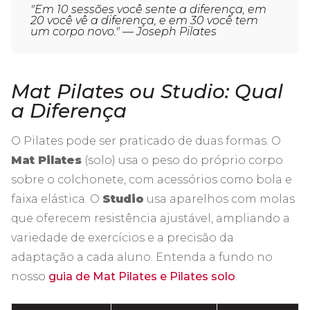
"Em 10 sessões você sente a diferença, em
20 você vê a diferença, e em 30 você tem
um corpo novo." — Joseph Pilates
Mat Pilates ou Studio: Qual
a Diferença
O Pilates pode ser praticado de duas formas. O
Mat Pilates
(solo) usa o peso do próprio corpo
sobre o colchonete, com acessórios como bola e
faixa elástica. O
Studio
usa aparelhos com molas
que oferecem resistência ajustável, ampliando a
variedade de exercícios e a precisão da
adaptação a cada aluno. Entenda a fundo no
nosso
guia de Mat Pilates e Pilates solo
.