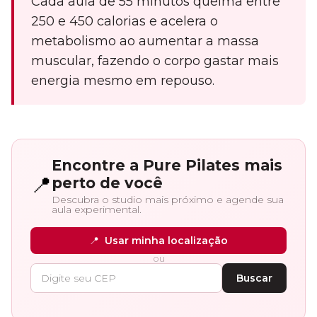
Cada aula de 55 minutos queima entre
250 e 450 calorias e acelera o
metabolismo ao aumentar a massa
muscular, fazendo o corpo gastar mais
energia mesmo em repouso.
Encontre a Pure Pilates mais
📍
perto de você
Descubra o studio mais próximo e agende sua
aula experimental.
📍
Usar minha localização
ou
Buscar