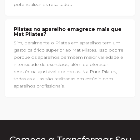
potencializar os resultados.
Pilates no aparelho emagrece mais que
Mat Pilates?
Sim, geralmente o Pilates em aparelhos tem um
gasto calórico superior ao Mat Pilates. Isso ocorre
porque os aparelhos permitem maior variedade e
intensidade de exercícios, além de oferecer
resistência ajustável por molas. Na Pure Pilates,
todas as aulas são realizadas em estúdio com
aparelhos profissionais.
Comece a Transformar Seu