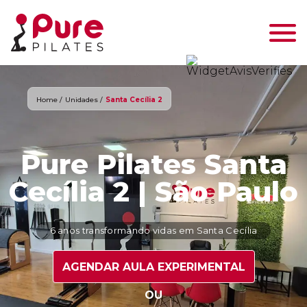
Home /
Unidades /
Santa Cecília 2
Pure Pilates Santa
Cecília 2 | São Paulo
6 anos transformando vidas em Santa Cecília
AGENDAR AULA EXPERIMENTAL
OU