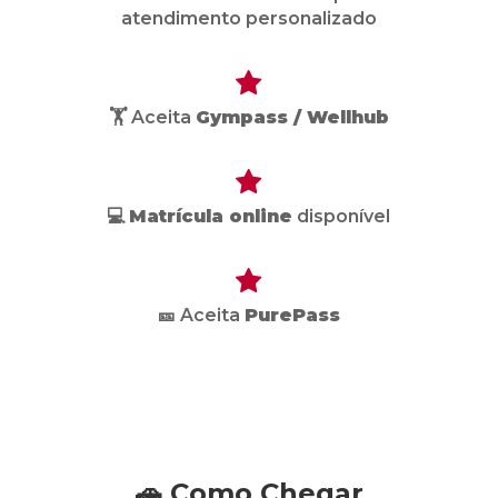
atendimento personalizado
🏋️ Aceita
Gympass / Wellhub
💻
Matrícula online
disponível
🎫 Aceita
PurePass
🚗 Como Chegar