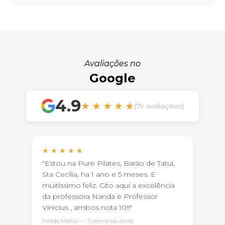
Avaliações no
Google
4.9
★
★
★
★
★
(79 avaliações)
★
★
★
★
★
"Estou na Pure Pilates, Barão de Tatuí,
Sta Cecília, ha 1 ano e 5 meses. E
muitíssimo feliz. Cito aqui a excelência
da professora Nanda e Professor
Vinicius , ambos nota 10!!"
Ineide Matos — 3 semanas atrás