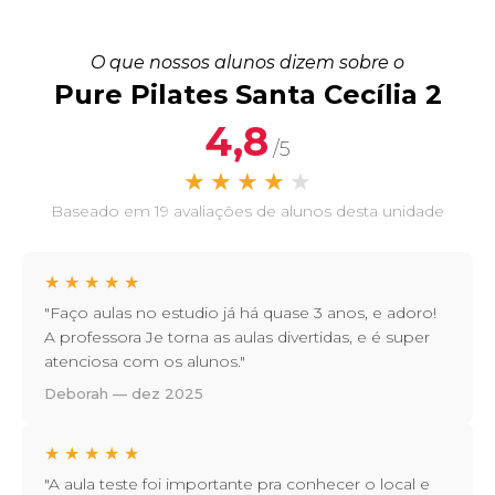
O que nossos alunos dizem sobre o
Pure Pilates Santa Cecília 2
4,8
/5
★
★
★
★
★
Baseado em 19 avaliações de alunos desta unidade
★
★
★
★
★
"Faço aulas no estudio já há quase 3 anos, e adoro!
A professora Je torna as aulas divertidas, e é super
atenciosa com os alunos."
Deborah — dez 2025
★
★
★
★
★
"A aula teste foi importante pra conhecer o local e