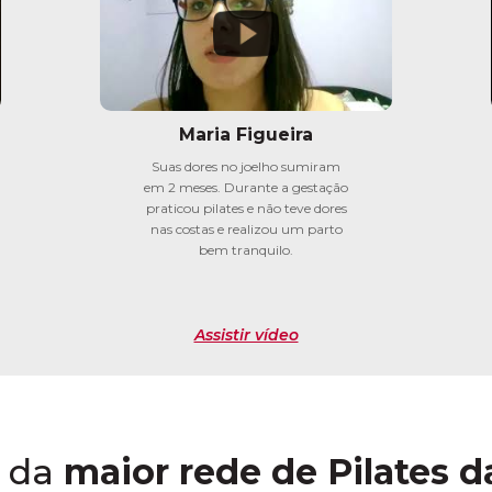
Maria Figueira
Suas dores no joelho sumiram
em 2 meses. Durante a gestação
praticou pilates e não teve dores
nas costas e realizou um parto
bem tranquilo.
Assistir vídeo
 da
maior rede de Pilates d