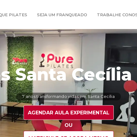
QUE PILATES
SEJA UM FRANQUEADO
TRABALHE CONO
s Santa Cecília
7 anos transformando vidas em Santa Cecília
AGENDAR AULA EXPERIMENTAL
OU