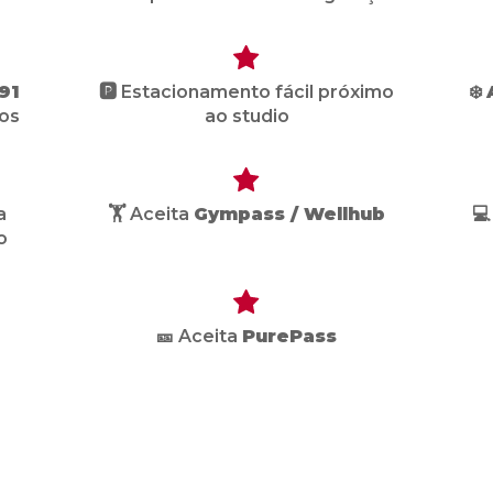
91
🅿️ Estacionamento fácil próximo
❄️
os
ao studio
a
🏋️ Aceita
Gympass / Wellhub

o
🎫 Aceita
PurePass