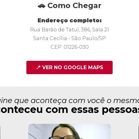
🚗 Como Chegar
Endereço completo:
Rua Barão de Tatuí, 386, Sala 21
Santa Cecília - São Paulo/SP
CEP: 01226-030
📍 VER NO GOOGLE MAPS
ine que aconteça com você o mesm
onteceu com essas pessoas