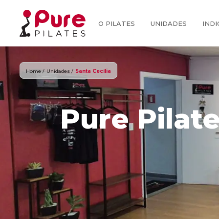
O PILATES
UNIDADES
INDI
Home /
Unidades /
Santa Cecília
Pure Pilate