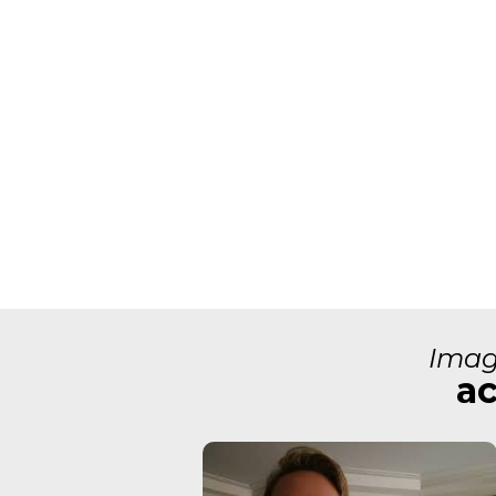
Imag
ac