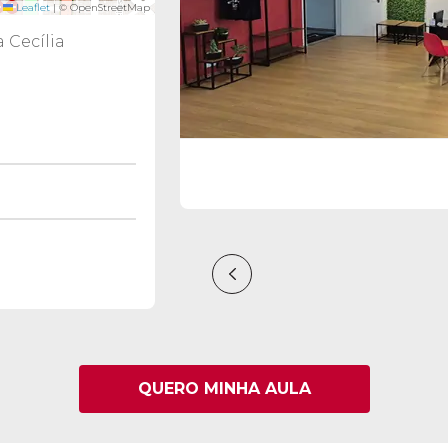
Leaflet
|
© OpenStreetMap
a Cecília
QUERO MINHA AULA