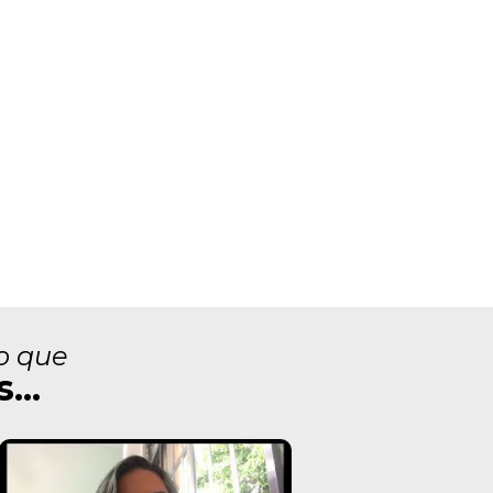
o que
...