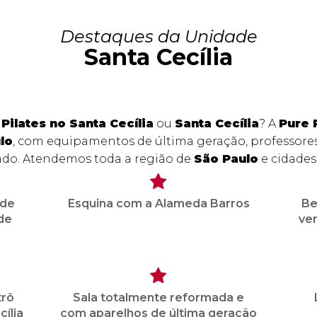
Destaques da Unidade
Santa Cecília
 Pilates no Santa Cecília
ou
Santa Cecília
? A
Pure 
lo
, com equipamentos de última geração, professores
ado. Atendemos toda a região de
São Paulo
e cidades 
 de
Esquina com a Alameda Barros
Be
de
vem
trô
Sala totalmente reformada e
ília
com aparelhos de última geração