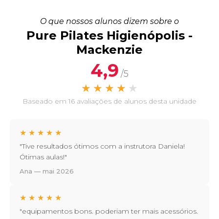
O que nossos alunos dizem sobre o
Pure Pilates Higienópolis -
Mackenzie
4,9
/5
★
★
★
★
★
Baseado em 16 avaliações de alunos desta unidade
★
★
★
★
★
"Tive resultados ótimos com a instrutora Daniela!
Ótimas aulas!"
Ana — mai 2026
★
★
★
★
★
"equipamentos bons. poderiam ter mais acessórios.