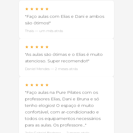
★
★
★
★
★
"Faço aulas com Elias e Dani e ambos
são ótimos!"
Thais — um mês atrás
★
★
★
★
★
"As aulas são ótimas e o Elias é muito
atencioso. Super recomendo!!"
Daniel Mendes — 2 meses atrás
★
★
★
★
★
"Faço aulas na Pure Pilates com os
professores Elias, Dani e Bruna e só
tenho elogios! O espaço é muito
confortável, com ar-condicionado e
todos os equipamentos necessários
para as aulas. Os professore..."
João Gabriel Barbosa — 2 meses atrás