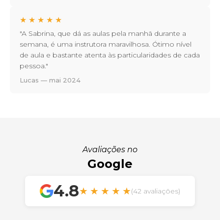
★
★
★
★
★
"A Sabrina, que dá as aulas pela manhã durante a
semana, é uma instrutora maravilhosa. Ótimo nível
de aula e bastante atenta às particularidades de cada
pessoa."
Lucas — mai 2024
Avaliações no
Google
4.8
★
★
★
★
★
(42 avaliações)