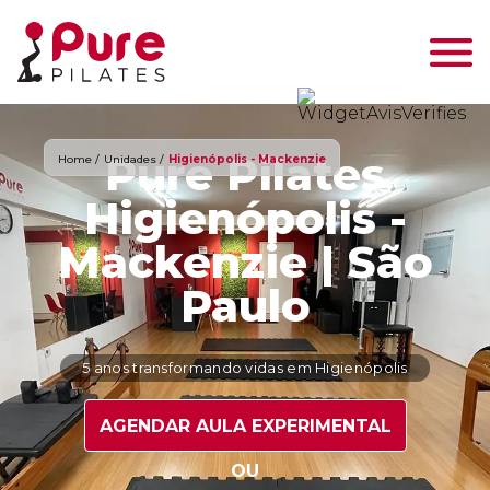
Pure Pilates
Home /
Unidades /
Higienópolis - Mackenzie
Higienópolis -
Mackenzie | São
Paulo
5 anos transformando vidas em Higienópolis
AGENDAR AULA EXPERIMENTAL
OU