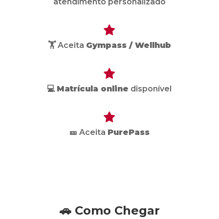
atendimento personalizado
🏋️ Aceita
Gympass / Wellhub
💻
Matrícula online
disponível
🎫 Aceita
PurePass
🚗 Como Chegar