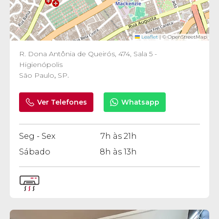
Leaflet
|
© OpenStreetMap
R. Dona Antônia de Queirós, 474, Sala 5 -
Higienópolis
São Paulo
,
SP
.
Ver Telefones
Whatsapp
Seg - Sex
7h às 21h
Sábado
8h às 13h