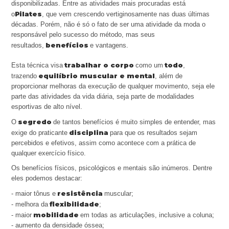
disponibilizadas. Entre as atividades mais procuradas está
Pilates
o
, que vem crescendo vertiginosamente nas duas últimas
décadas. Porém, não é só o fato de ser uma atividade da moda o
responsável pelo sucesso do método, mas seus
benefícios
resultados,
e vantagens.
trabalhar o corpo
todo
Esta técnica visa
como um
,
equilíbrio muscular e mental
trazendo
, além de
proporcionar melhoras da execução de qualquer movimento, seja ele
parte das atividades da vida diária, seja parte de modalidades
esportivas de alto nível.
segredo
O
de tantos benefícios é muito simples de entender, mas
disciplina
exige do praticante
para que os resultados sejam
percebidos e efetivos, assim como acontece com a prática de
qualquer exercício físico.
Os benefícios físicos, psicológicos e mentais são inúmeros. Dentre
eles podemos destacar:
resistência
- maior tônus e
muscular;
flexibilidade
- melhora da
;
mobilidade
- maior
em todas as articulações, inclusive a coluna;
- aumento da densidade óssea;