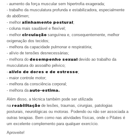
- aumento da força muscular sem hipertrofia exagerada;
- trabalho da musculatura profunda e estabilizadora, especialmente
do abdômen;
alinhamento postural
- melhor
;
- coluna mais saudável e flexível;
circulação
- melhor
sanguínea e, consequentemente, melhor
oxigenação dos tecidos;
- melhora da capacidade pulmonar e respiratória;
- alívio de tensões desnecessárias;
desempenho sexual
- melhora do
devido ao trabalho da
musculatura do assoalho pélvico;
alívio de dores e de estresse
-
;
- maior controle motor;
- melhora da consciência corporal;
auto-estima.
- melhora da
Além disso, a técnica também pode ser utilizada
reabilitação
na
de lesões, traumas, cirurgias, patologias
posturais, neurológicas ou motoras. Podendo ou não ser associada a
outras terapias. Bem como nas atividades físicas, onde o Pilates é
um excelente complemento para qualquer exercício.
Aproveite!