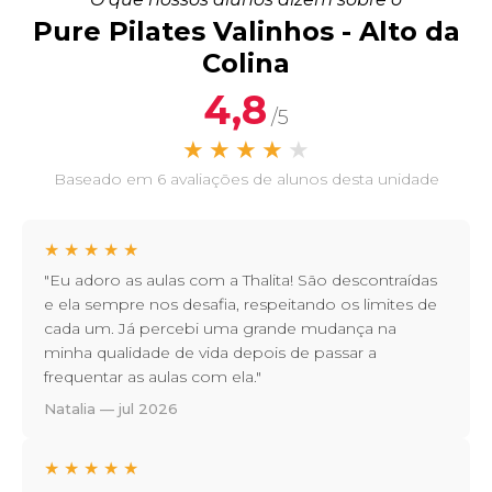
Pure Pilates Valinhos - Alto da
Colina
4,8
/5
★
★
★
★
★
Baseado em 6 avaliações de alunos desta unidade
★
★
★
★
★
"Eu adoro as aulas com a Thalita! São descontraídas
e ela sempre nos desafia, respeitando os limites de
cada um. Já percebi uma grande mudança na
minha qualidade de vida depois de passar a
frequentar as aulas com ela."
Natalia — jul 2026
★
★
★
★
★