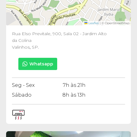
Leaflet
|
© OpenStreetMap
Rua Elso Previtale, 900, Sala 02 - Jardim Alto
da Colina
Valinhos
,
SP
.
Whatsapp
Seg - Sex
7h às 21h
Sábado
8h às 13h