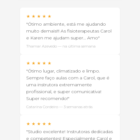
★
★
★
★
★
"Ótimo ambiente, está me ajudando
muito demais!!! As fisioterapeutas Carol
e Karen me ajudam super... Amo"
Thamar Azevedo — na última semana
★
★
★
★
★
"Ótimo lugar, climatizado e limpo.
Sempre faço aulas com a Carol, que é
uma instrutora extremamente
profissional, e super comunicativa!
Super recomendo!"
Catarina Cordeiro — 3 semanas atrás
★
★
★
★
★
"Studio excelente! Instrutoras dedicadas
e competentes! Especialmente Carol e