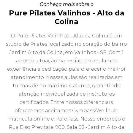
Conheça mais sobre o
Pure Pilates Valinhos - Alto da
Colina
O Pure Pilates Valinhos - Alto da Colina é um
studio de Pilates localizado no coração do bairro
Jardim Alto da Colina, em Valinhos - SP. Com 1
anos de atuação na região, acumulamos
experiência e dedicação para oferecer o melhor
atendimento. Nossas aulas são realizadas em
turmas de no máximo 4 alunos, garantindo
atenção individualizada de instrutores
certificados. Entre nossos diferenciais,
oferecemos aceitamos Gympass/Wellhub,
matrícula online e PurePass. Nosso endereço é
Rua Elso Previtale, 900, Sala 02 - Jardim Alto da