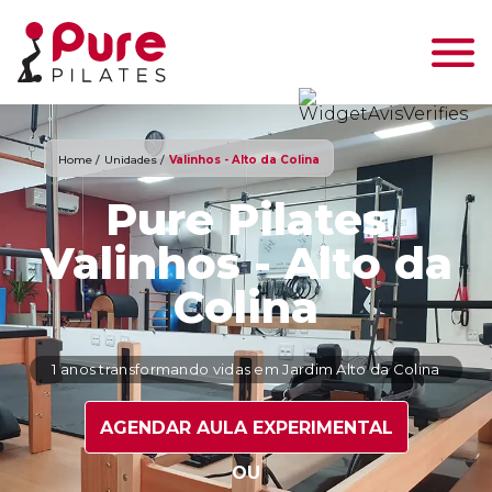
Home /
Unidades /
Valinhos - Alto da Colina
Pure Pilates
Valinhos - Alto da
Colina
1 anos transformando vidas em Jardim Alto da Colina
AGENDAR AULA EXPERIMENTAL
OU