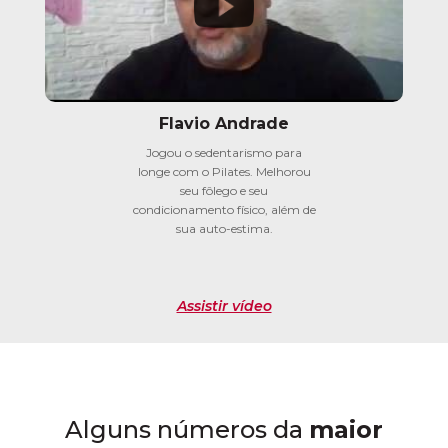
Flavio Andrade
Jogou o sedentarismo para
longe com o Pilates. Melhorou
seu fôlego e seu
condicionamento físico, além de
sua auto-estima.
Assistir vídeo
Alguns números da
maior