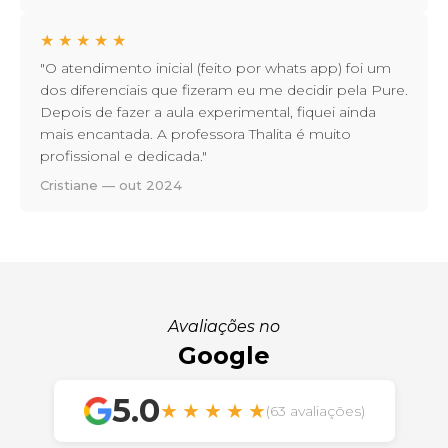
★
★
★
★
★
"O atendimento inicial (feito por whats app) foi um
dos diferenciais que fizeram eu me decidir pela Pure.
Depois de fazer a aula experimental, fiquei ainda
mais encantada. A professora Thalita é muito
profissional e dedicada."
Cristiane — out 2024
Avaliações no
Google
5.0
★
★
★
★
★
(63 avaliações)