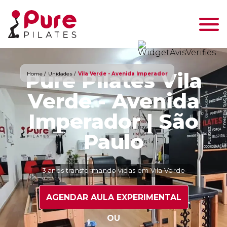
Pure Pilates Vila
Home /
Unidades /
Vila Verde - Avenida Imperador
Verde - Avenida
Imperador | São
Paulo
3 anos transformando vidas em Vila Verde
AGENDAR AULA EXPERIMENTAL
OU