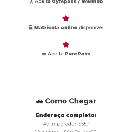
🏋️ Aceita
Gympass / Wellhub
💻
Matrícula online
disponível
🎫 Aceita
PurePass
🚗 Como Chegar
Endereço completo:
Av. Imperador, 5557