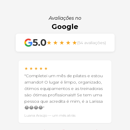
Avaliações no
Google
5.0
★
★
★
★
★
(54 avaliações)
★
★
★
★
★
"Completei um mês de pilates e estou
amando!! O lugar é limpo, organizado,
ótimos equipamentos e as treinadoras
são ótimas profissionais!!! Se tem uma
pessoa que acredita é mim, é a Larissa
😂😂😂😂"
Luana Araújo — um mês atrás