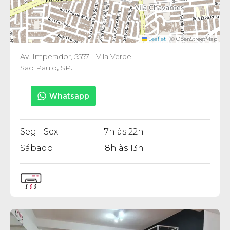
Leaflet
|
© OpenStreetMap
Av. Imperador, 5557 - Vila Verde
São Paulo
,
SP
.
Whatsapp
Seg - Sex
7h às 22h
Sábado
8h às 13h