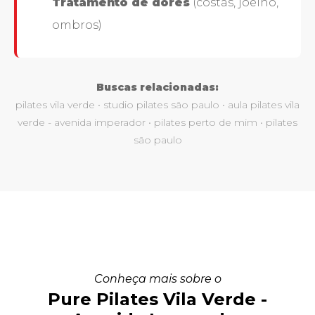
Tratamento de dores
(costas, joelho,
ombros)
Buscas relacionadas:
pilates vila verde • studio pilates são paulo • aula pilates vila
verde - avenida imperador • pilates perto de mim • pilates
são paulo
Conheça mais sobre o
Pure Pilates Vila Verde -