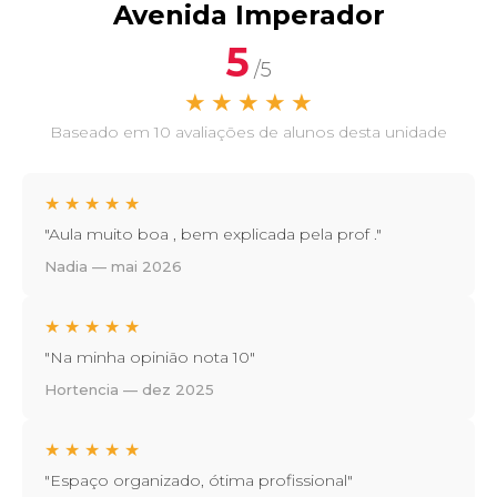
Avenida Imperador
5
/5
★
★
★
★
★
Baseado em 10 avaliações de alunos desta unidade
★
★
★
★
★
"Aula muito boa , bem explicada pela prof ."
Nadia — mai 2026
★
★
★
★
★
"Na minha opinião nota 10"
Hortencia — dez 2025
★
★
★
★
★
"Espaço organizado, ótima profissional"