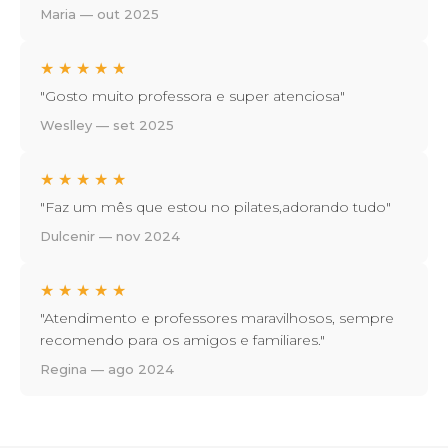
Maria — out 2025
★
★
★
★
★
"Gosto muito professora e super atenciosa"
Weslley — set 2025
★
★
★
★
★
"Faz um mês que estou no pilates,adorando tudo"
Dulcenir — nov 2024
★
★
★
★
★
"Atendimento e professores maravilhosos, sempre
recomendo para os amigos e familiares."
Regina — ago 2024