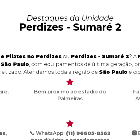
Destaques da Unidade
Perdizes - Sumaré 2
de Pilates no Perdizes
ou
Perdizes - Sumaré 2
? A
 São Paulo
, com equipamentos de última geração, pro
matizado. Atendemos toda a região de
São Paulo
e ci
aré,
Bem próximo ao estádio do
Fá
Palmeiras
A
es
,
📞 WhatsApp:
(11) 96605-8562
🅿️