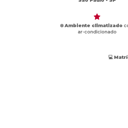
São Paulo - SP
❄️
Ambiente climatizado
c
ar-condicionado
💻
Matrí