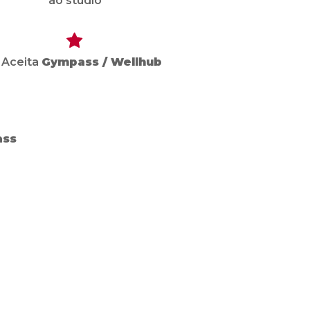
ao studio
️ Aceita
Gympass / Wellhub
ass