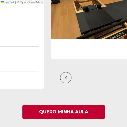
Leaflet
|
© OpenStreetMap
QUERO MINHA AULA