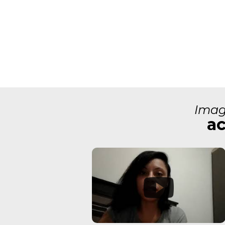
Imag
ac