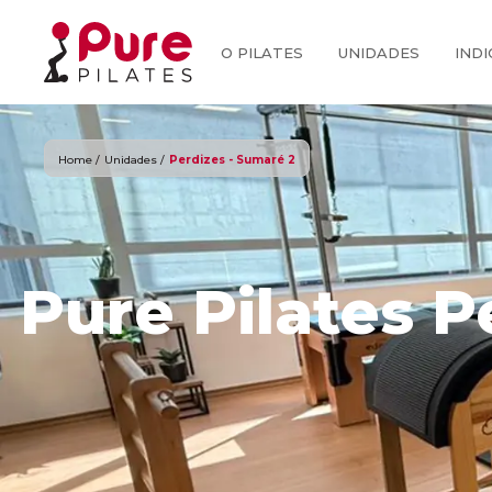
O PILATES
UNIDADES
INDI
Home /
Unidades /
Perdizes - Sumaré 2
Pure Pilates P