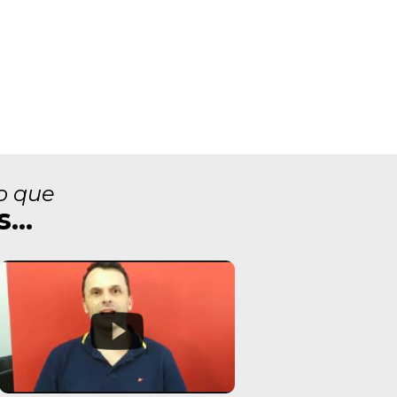
o que
...