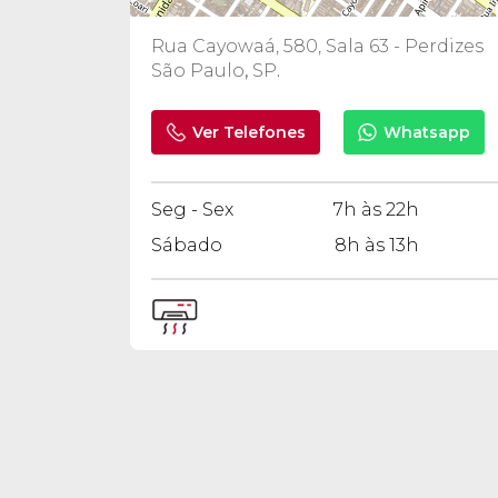
Rua Cayowaá, 580, Sala 63 - Perdizes
São Paulo
,
SP
.
Ver Telefones
Whatsapp
Seg - Sex
7h às 22h
Sábado
8h às 13h