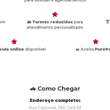
para dúvidas e agendamentos
om
👥
Turmas reduzidas
para
🏋
atendimento personalizado
cula online
disponível
🎫 Aceita
PureP
🚗 Como Chegar
Endereço completo:
Rua Cayowaá, 580, Sala 63