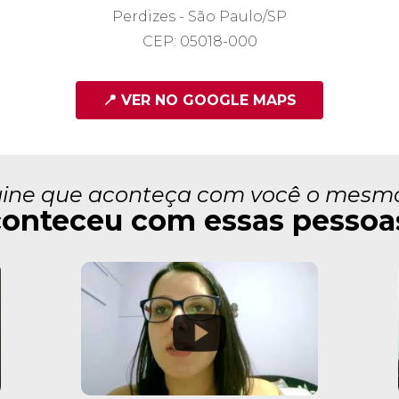
Perdizes - São Paulo/SP
CEP: 05018-000
📍 VER NO GOOGLE MAPS
ine que aconteça com você o mesm
onteceu com essas pessoas