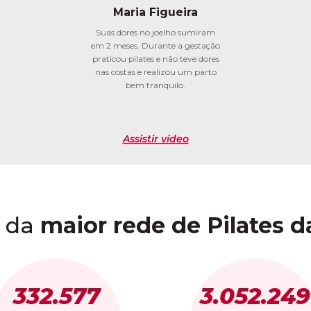
Maria Figueira
Suas dores no joelho sumiram
em 2 meses. Durante a gestação
praticou pilates e não teve dores
nas costas e realizou um parto
bem tranquilo.
Assistir vídeo
 da
maior rede de Pilates d
332.577
3.052.249