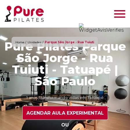
Pure Pilates Parque
Home /
Unidades /
Parque São Jorge - Rua Tuiuti
São Jorge - Rua
Tuiuti - Tatuapé |
São Paulo
1 anos transformando vidas em Tatuapé
AGENDAR AULA EXPERIMENTAL
OU