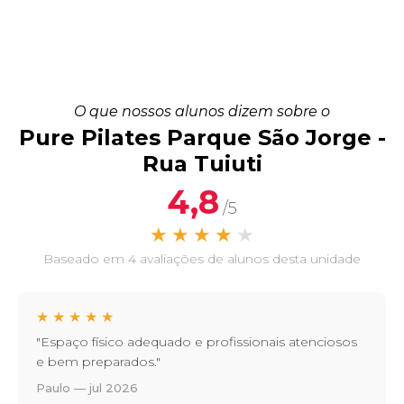
O que nossos alunos dizem sobre o
Pure Pilates Parque São Jorge -
Rua Tuiuti
4,8
/5
★
★
★
★
★
Baseado em 4 avaliações de alunos desta unidade
★
★
★
★
★
"Espaço físico adequado e profissionais atenciosos
e bem preparados."
Paulo — jul 2026