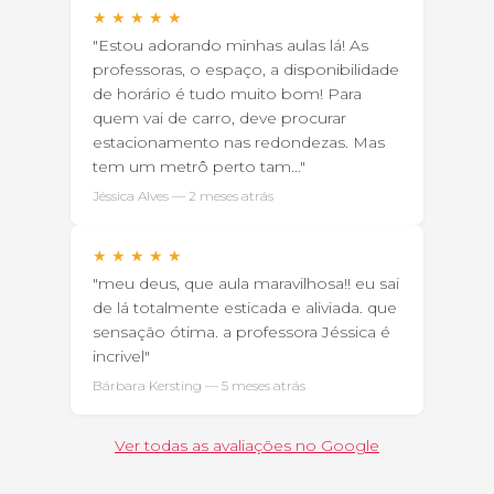
★
★
★
★
★
"Estou adorando minhas aulas lá! As
professoras, o espaço, a disponibilidade
de horário é tudo muito bom! Para
quem vai de carro, deve procurar
estacionamento nas redondezas. Mas
tem um metrô perto tam..."
Jéssica Alves — 2 meses atrás
★
★
★
★
★
"meu deus, que aula maravilhosa!! eu sai
de lá totalmente esticada e aliviada. que
sensação ótima. a professora Jéssica é
incrivel"
Bárbara Kersting — 5 meses atrás
Ver todas as avaliações no Google