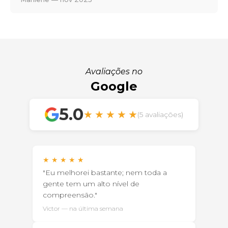
Avaliações no
Google
5.0
★
★
★
★
★
(5 avaliações)
★
★
★
★
★
"Eu melhorei bastante; nem toda a
gente tem um alto nível de
compreensão."
Victor — na última semana