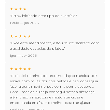
★
★
★
★
"Estou iniciando esse tipo de exercício."
Paulo — jun 2026
★
★
★
★
★
"Excelente atendimento, estou muito satisfeito com
a qualidade das aulas de pilates."
Igor — abr 2026
★
★
★
★
★
"Eu iniciei o treino por recomendação médica, pois
estava com muita dor nos joelhos e não conseguia
fazer alguns movimentos com a perna esquerda.
Com 1 mes de aulas já consegui notar a diferença;
além disso a instrutora é muito atenciosa e
empenhada em fazer o melhor para me ajudar."
Marilene — nov 2025