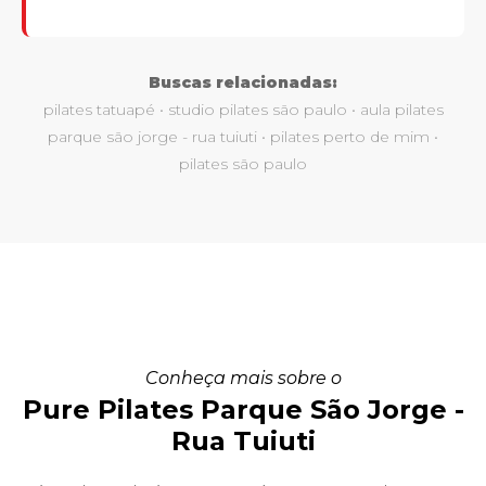
Buscas relacionadas:
pilates tatuapé • studio pilates são paulo • aula pilates
parque são jorge - rua tuiuti • pilates perto de mim •
pilates são paulo
Conheça mais sobre o
Pure Pilates Parque São Jorge -
Rua Tuiuti