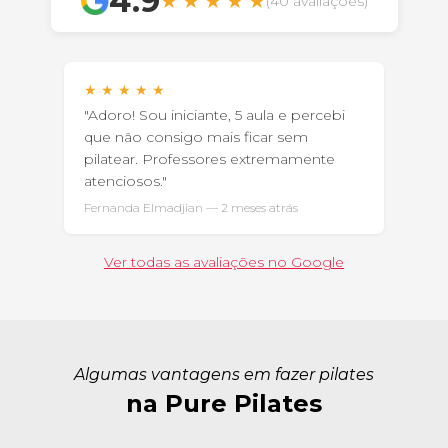
4.9
★
★
★
★
★
(40 avaliações)
★
★
★
★
★
"Adoro! Sou iniciante, 5 aula e percebi
que não consigo mais ficar sem
pilatear. Professores extremamente
atenciosos."
Fernanda Elmadjian — 2 meses atrás
Ver todas as avaliações no Google
Algumas vantagens em fazer pilates
na Pure Pilates