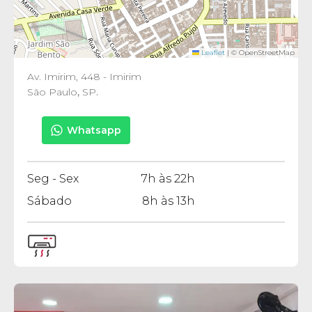
Leaflet
|
© OpenStreetMap
Av. Imirim, 448 - Imirim
São Paulo
,
SP
.
Whatsapp
Seg - Sex
7h às 22h
Sábado
8h às 13h