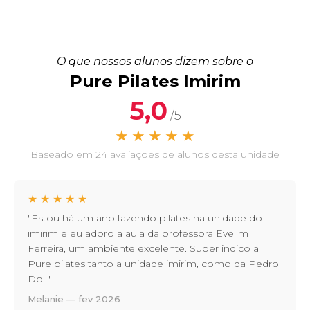
O que nossos alunos dizem sobre o
Pure Pilates Imirim
5,0
/5
★
★
★
★
★
Baseado em 24 avaliações de alunos desta unidade
★
★
★
★
★
"Estou há um ano fazendo pilates na unidade do
imirim e eu adoro a aula da professora Evelim
Ferreira, um ambiente excelente. Super indico a
Pure pilates tanto a unidade imirim, como da Pedro
Doll."
Melanie — fev 2026