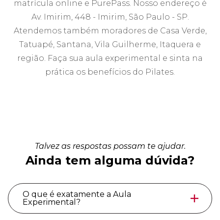
matrícula online e PurePass. Nosso endereço é
Av. Imirim, 448 - Imirim, São Paulo - SP.
Atendemos também moradores de Casa Verde,
Tatuapé, Santana, Vila Guilherme, Itaquera e
região. Faça sua aula experimental e sinta na
prática os benefícios do Pilates.
Talvez as respostas possam te ajudar.
Ainda tem alguma dúvida?
O que é exatamente a Aula
Experimental?