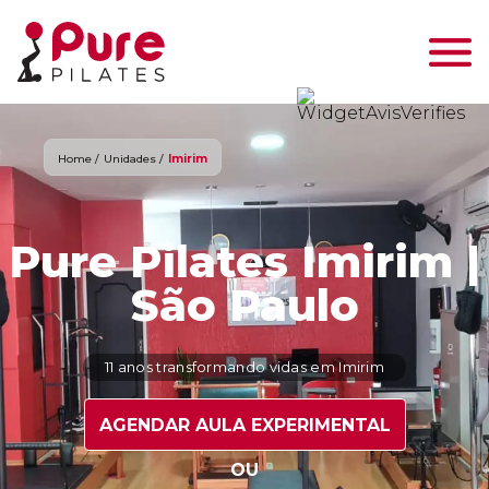
Home /
Unidades /
Imirim
Pure Pilates Imirim |
São Paulo
11 anos transformando vidas em Imirim
AGENDAR AULA EXPERIMENTAL
OU