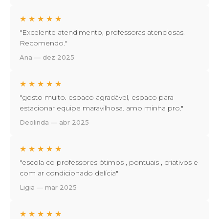
★
★
★
★
★
"Excelente atendimento, professoras atenciosas.
Recomendo."
Ana — dez 2025
★
★
★
★
★
"gosto muito. espaco agradável, espaco para
estacionar equipe maravilhosa. amo minha pro."
Deolinda — abr 2025
★
★
★
★
★
"escola co professores ótimos , pontuais , criativos e
com ar condicionado delícia"
Ligia — mar 2025
★
★
★
★
★