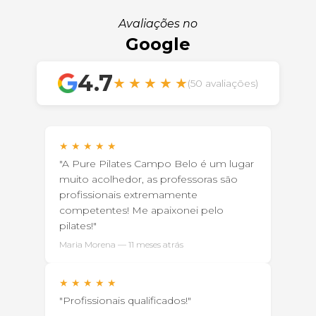
Avaliações no
Google
4.7
★
★
★
★
★
(50 avaliações)
★
★
★
★
★
"A Pure Pilates Campo Belo é um lugar
muito acolhedor, as professoras são
profissionais extremamente
competentes! Me apaixonei pelo
pilates!"
Maria Morena — 11 meses atrás
★
★
★
★
★
"Profissionais qualificados!"