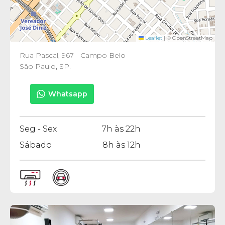
Leaflet
|
© OpenStreetMap
Rua Pascal, 967 - Campo Belo
São Paulo
,
SP
.
Whatsapp
Seg - Sex
7h às 22h
Sábado
8h às 12h