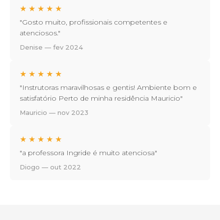
★
★
★
★
★
"Gosto muito, profissionais competentes e
atenciosos."
Denise — fev 2024
★
★
★
★
★
"Instrutoras maravilhosas e gentis! Ambiente bom e
satisfatório Perto de minha residência Mauricio"
Mauricio — nov 2023
★
★
★
★
★
"a professora Ingride é muito atenciosa"
Diogo — out 2022