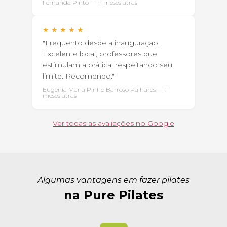
Fernanda Pinto — 11 meses atrás
★
★
★
★
★
"Frequento desde a inauguração.
Excelente local, professores que
estimulam a prática, respeitando seu
limite. Recomendo."
Eugenia Maria Pinho Barroso Palhares — 11
meses atrás
Ver todas as avaliações no Google
Algumas vantagens em fazer pilates
na Pure Pilates