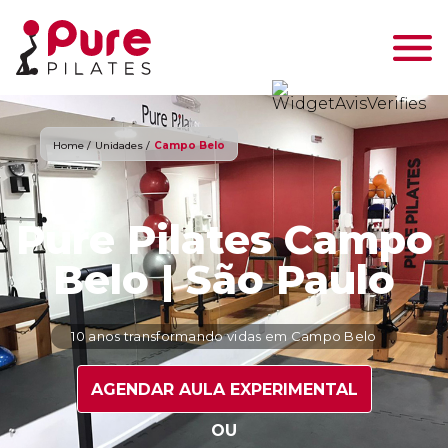
Home /
Unidades /
Campo Belo
Pure Pilates Campo
Belo | São Paulo
10 anos transformando vidas em Campo Belo
AGENDAR AULA EXPERIMENTAL
OU