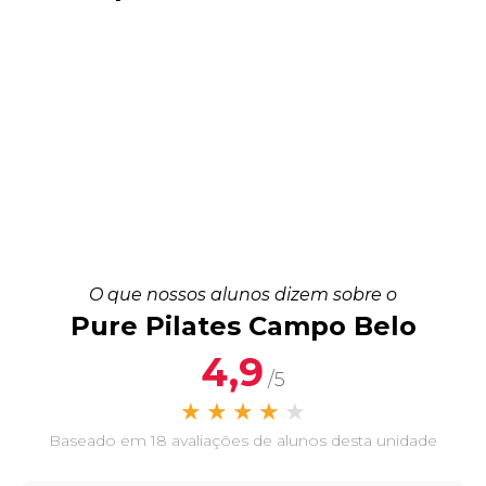
O que nossos alunos dizem sobre o
Pure Pilates Campo Belo
4,9
/5
★
★
★
★
★
Baseado em 18 avaliações de alunos desta unidade