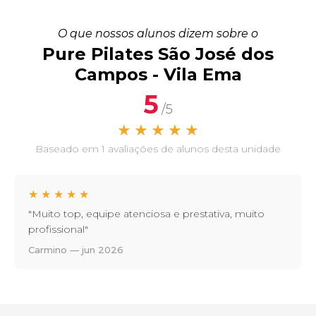
O que nossos alunos dizem sobre o
Pure Pilates São José dos
Campos - Vila Ema
5
/5
★
★
★
★
★
Baseado em 1 avaliações de alunos desta unidade
★
★
★
★
★
"Muito top, equipe atenciosa e prestativa, muito
profissional"
Carmino — jun 2026