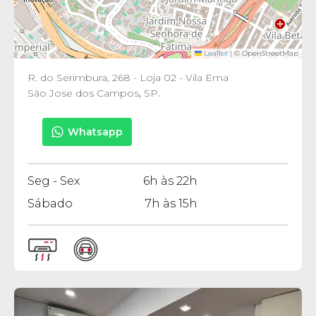
Leaflet
|
© OpenStreetMap
R. do Serimbura, 268 - Loja 02 - Vila Ema
São Jose dos Campos
,
SP
.
Whatsapp
Seg - Sex
6h às 22h
Sábado
7h às 15h