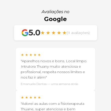
Avaliações no
Google
5.0
★
★
★
★
★
(11 avaliações)
★
★
★
★
★
"Aparelhos novos e bons. Local limpo.
Intrutora Thuany muito atenciosa e
profissional, respeita nossos limites e
nos faz ir além"
Emanuela Dantas — uma semana atrás
★
★
★
★
★
"Adorei as aulas com a fisioterapeuta
Thuane, super atenciosa e bem