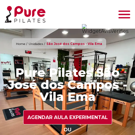
Home /
Unidades /
São José dos Campos - Vila Ema
Pure Pilates São
José dos Campos -
Vila Ema
AGENDAR AULA EXPERIMENTAL
OU