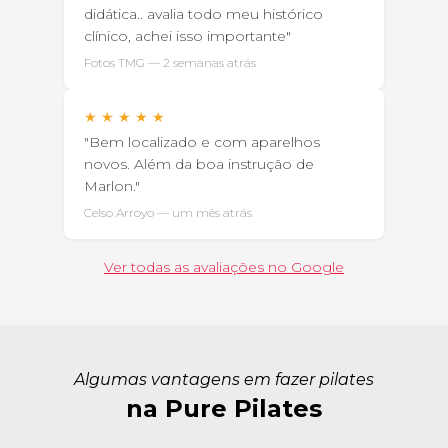
didática.. avalia todo meu histórico
clínico, achei isso importante"
Fotos TMG — 2 semanas atrás
★
★
★
★
★
"Bem localizado e com aparelhos
novos. Além da boa instrução de
Marlon."
Celso Arroyo — um mês atrás
Ver todas as avaliações no Google
Algumas vantagens em fazer pilates
na Pure Pilates