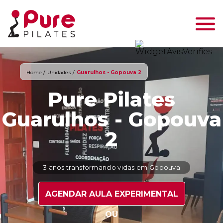
Home /
Unidades /
Guarulhos - Gopouva 2
Pure Pilates
Guarulhos - Gopouva
2
3 anos transformando vidas em Gopouva
AGENDAR AULA EXPERIMENTAL
OU