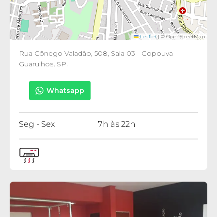
Leaflet
|
© OpenStreetMap
Rua Cônego Valadão, 508, Sala 03 - Gopouva
Guarulhos
,
SP
.
Whatsapp
Seg - Sex
7h às 22h