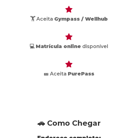
🏋️ Aceita
Gympass / Wellhub
💻
Matrícula online
disponível
🎫 Aceita
PurePass
🚗 Como Chegar