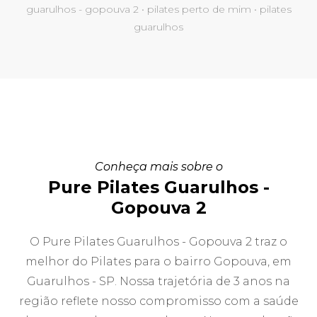
guarulhos - gopouva 2 • pilates perto de mim • pilates
guarulhos
Conheça mais sobre o
Pure Pilates Guarulhos -
Gopouva 2
O Pure Pilates Guarulhos - Gopouva 2 traz o
melhor do Pilates para o bairro Gopouva, em
Guarulhos - SP. Nossa trajetória de 3 anos na
região reflete nosso compromisso com a saúde