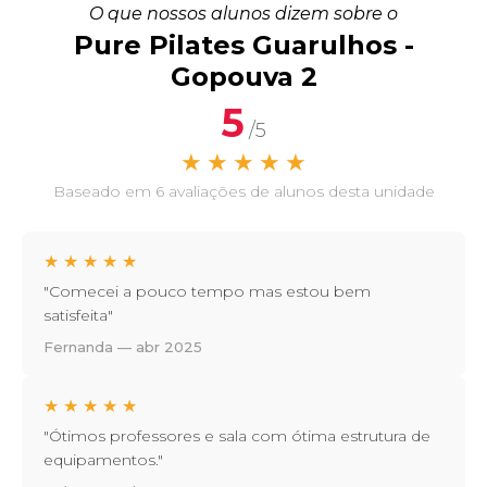
O que nossos alunos dizem sobre o
Pure Pilates Guarulhos -
Gopouva 2
5
/5
★
★
★
★
★
Baseado em 6 avaliações de alunos desta unidade
★
★
★
★
★
"Comecei a pouco tempo mas estou bem
satisfeita"
Fernanda — abr 2025
★
★
★
★
★
"Ótimos professores e sala com ótima estrutura de
equipamentos."