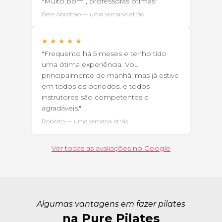
"Muito bom , professoras ótimas"
Bete Abrahao — uma semana atrás
★
★
★
★
★
"Frequento há 5 meses e tenho tido
uma ótima experiência. Vou
principalmente de manhã, mas já estive
em todos os períodos, e todos
instrutores são competentes e
agradáveis."
Roberto — uma semana atrás
Ver todas as avaliações no Google
Algumas vantagens em fazer pilates
na Pure Pilates