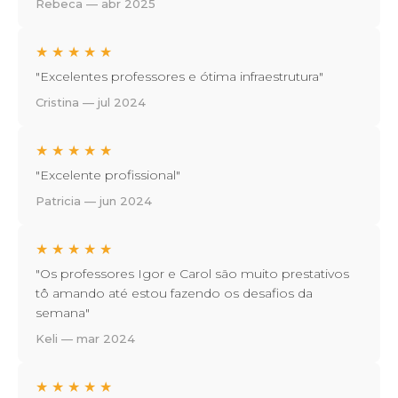
Rebeca — abr 2025
★
★
★
★
★
"Excelentes professores e ótima infraestrutura"
Cristina — jul 2024
★
★
★
★
★
"Excelente profissional"
Patricia — jun 2024
★
★
★
★
★
"Os professores Igor e Carol são muito prestativos
tô amando até estou fazendo os desafios da
semana"
Keli — mar 2024
★
★
★
★
★