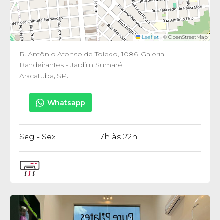
Leaflet
|
© OpenStreetMap
R. Antônio Afonso de Toledo, 1086, Galeria
Bandeirantes - Jardim Sumaré
Aracatuba
,
SP
.
Whatsapp
Seg - Sex
7h às 22h