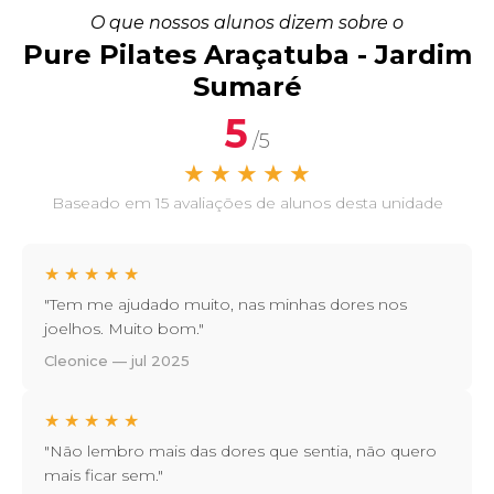
O que nossos alunos dizem sobre o
Pure Pilates Araçatuba - Jardim
Sumaré
5
/5
★
★
★
★
★
Baseado em 15 avaliações de alunos desta unidade
★
★
★
★
★
"Tem me ajudado muito, nas minhas dores nos
joelhos. Muito bom."
Cleonice — jul 2025
★
★
★
★
★
"Não lembro mais das dores que sentia, não quero
mais ficar sem."