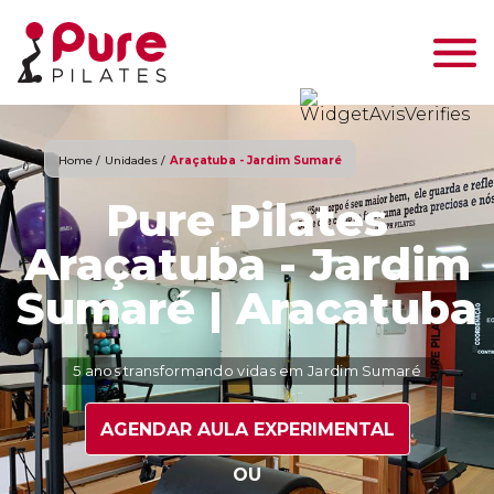
Home /
Unidades /
Araçatuba - Jardim Sumaré
Pure Pilates
Araçatuba - Jardim
Sumaré | Aracatuba
5 anos transformando vidas em Jardim Sumaré
AGENDAR AULA EXPERIMENTAL
OU