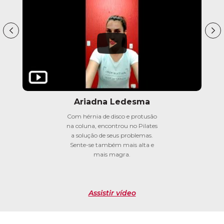
Ariadna Ledesma
Com hérnia de disco e protusão
na coluna, encontrou no Pilates
a solução de seus problemas.
Sente-se também mais alta e
mais magra.
Assistir vídeo