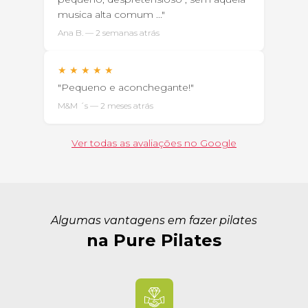
musica alta comum ..."
Ana B. — 2 semanas atrás
★
★
★
★
★
"Pequeno e aconchegante!"
M&M ´s — 2 meses atrás
Ver todas as avaliações no Google
Algumas vantagens em fazer pilates
na Pure Pilates