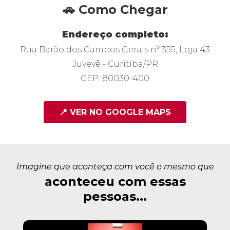
🚗 Como Chegar
Endereço completo:
Rua Barão dos Campos Gerais nº 355, Loja 43
Juvevê - Curitiba/PR
CEP: 80030-400
📍 VER NO GOOGLE MAPS
Imagine que aconteça com você o mesmo que
aconteceu com essas
pessoas...