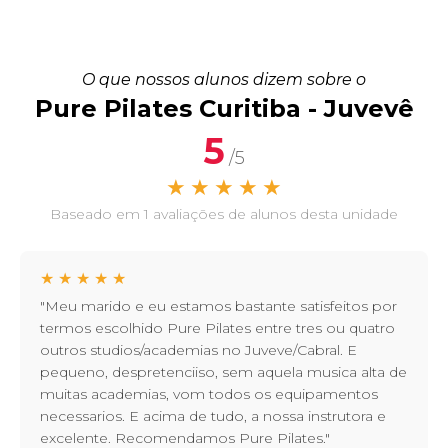
O que nossos alunos dizem sobre o
Pure Pilates Curitiba - Juvevê
5
/5
★
★
★
★
★
Baseado em 1 avaliações de alunos desta unidade
★
★
★
★
★
"Meu marido e eu estamos bastante satisfeitos por
termos escolhido Pure Pilates entre tres ou quatro
outros studios/academias no Juveve/Cabral. E
pequeno, despretenciiso, sem aquela musica alta de
muitas academias, vom todos os equipamentos
necessarios. E acima de tudo, a nossa instrutora e
excelente. Recomendamos Pure Pilates."