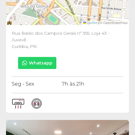
Leaflet
|
© OpenStreetMap
Rua Barão dos Campos Gerais nº 355, Loja 43 -
Juvevê
Curitiba
,
PR
.
Whatsapp
Seg - Sex
7h às 21h