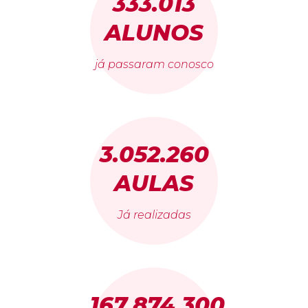
333.013
ALUNOS
já passaram conosco
3.052.260
AULAS
Já realizadas
167.874.300