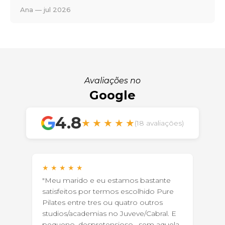
Ana — jul 2026
Avaliações no
Google
4.8
★
★
★
★
★
(18 avaliações)
★
★
★
★
★
"Meu marido e eu estamos bastante
satisfeitos por termos escolhido Pure
Pilates entre tres ou quatro outros
studios/academias no Juveve/Cabral. E
pequeno, despretensioso , sem aquela