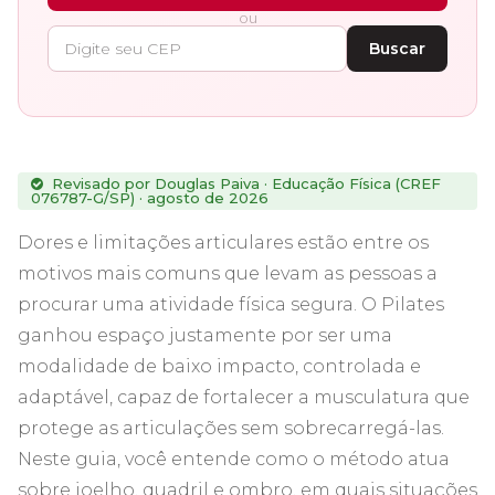
ou
Buscar
Revisado por Douglas Paiva · Educação Física (CREF
076787-G/SP) · agosto de 2026
Dores e limitações articulares estão entre os
motivos mais comuns que levam as pessoas a
procurar uma atividade física segura. O Pilates
ganhou espaço justamente por ser uma
modalidade de baixo impacto, controlada e
adaptável, capaz de fortalecer a musculatura que
protege as articulações sem sobrecarregá-las.
Neste guia, você entende como o método atua
sobre joelho, quadril e ombro, em quais situações