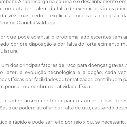
 também. A sobrecarga na coluna e o desalinhamento em
 computador - além da falta de exercícios são os princi
a vez mais cedo - explica a médica radiologista da
Simone Gianella Valduga.
ator que pode adiantar o problema: adolescentes tem a
edo por pré disposição e por falta do fortalecimento mu
ulatura.
m dos principais fatores de risco para doenças graves. A 
o lazer, a evolução tecnológica e a opção, cada vez
dades físicas por facilidades automatizadas, contribuem
pouca - ou nenhuma - atividade física.
, o sedentarismo contribui para o aumento das dore
ções que podem atrofiar por falta de uso, causando desc
co é rápido e pode ser feito por raio x ou, se necessário