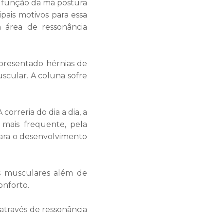
 função da má postura
pais motivos para essa
 área de ressonância
presentado hérnias de
scular. A coluna sofre
correria do dia a dia, a
 mais frequente, pela
 para o desenvolvimento
s musculares além de
onforto.
, através de ressonância