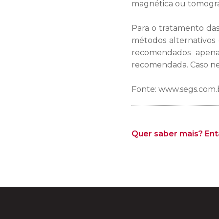
magnética ou tomograf
Para o tratamento das 
métodos alternativo
recomendados apena
recomendada. Caso nen
Fonte: www.segs.com.
Quer saber mais? Entã