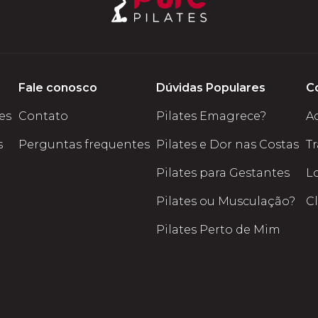
Fale conosco
Dúvidas Populares
C
tes
Contato
Pilates Emagrece?
A
s
Perguntas frequentes
Pilates e Dor nas Costas
T
Pilates para Gestantes
L
Pilates ou Musculação?
C
Pilates Perto de Mim