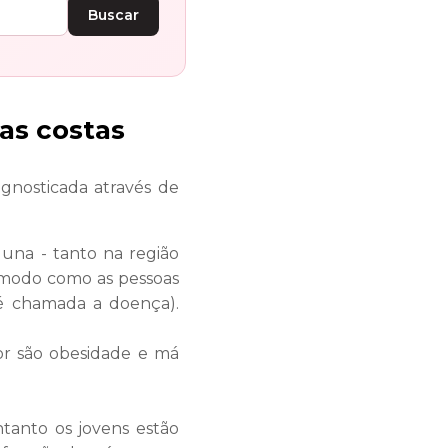
Buscar
as costas
nosticada através de
luna - tanto na região
o modo como as pessoas
 é chamada a doença).
or são obesidade e má
ntanto os jovens estão