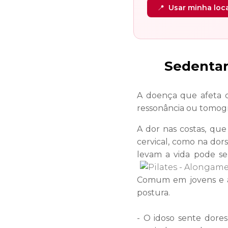
📍
Usar minha loc
Sedentar
A doença que afeta c
ressonância ou tomogr
A dor nas costas, que
cervical, como na dor
levam a
vida pode se
Comum em jovens e ad
postura.
- O idoso sente dores