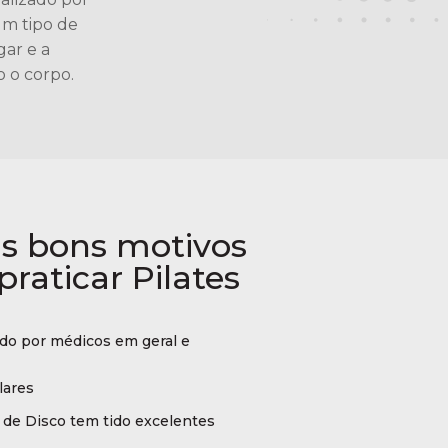
um tipo de
gar e a
o o corpo.
ns bons motivos
praticar Pilates
o por médicos em geral e
lares
de Disco tem tido excelentes