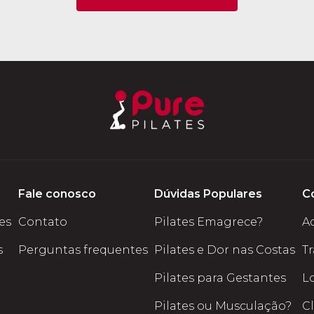
Fale conosco
Dúvidas Populares
C
tes
Contato
Pilates Emagrece?
A
s
Perguntas frequentes
Pilates e Dor nas Costas
T
Pilates para Gestantes
L
Pilates ou Musculação?
C