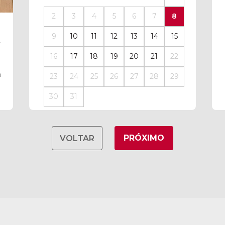
2
3
4
5
6
7
8
9
10
11
12
13
14
15
16
17
18
19
20
21
22
h
23
24
25
26
27
28
29
30
31
PRÓXIMO
VOLTAR