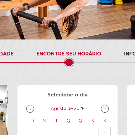
IDADE
ENCONTRE SEU HORÁRIO
INF
Selecione o dia
Agosto de
2026
D
S
T
Q
Q
S
S
1