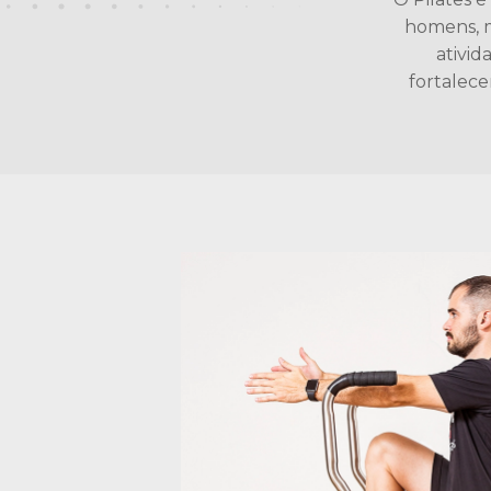
homens, m
ativid
fortalece