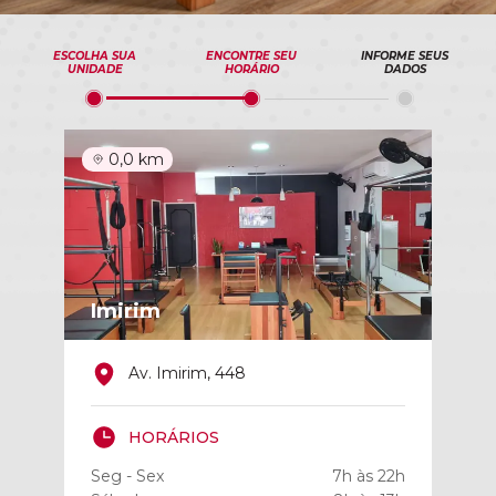
ESCOLHA SUA
ENCONTRE SEU
INFORME SEUS
UNIDADE
HORÁRIO
DADOS
0,0 km
Imirim
Av. Imirim, 448
HORÁRIOS
Seg - Sex
7h às 22h