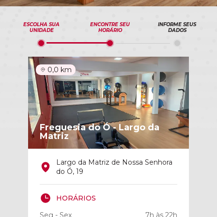
ESCOLHA SUA
ENCONTRE SEU
INFORME SEUS
UNIDADE
HORÁRIO
DADOS
0,0 km
Freguesia do Ó - Largo da
Matriz
Largo da Matriz de Nossa Senhora
do Ó, 19
HORÁRIOS
Seg - Sex
7h às 22h