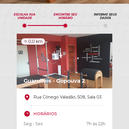
ESCOLHA SUA
ENCONTRE SEU
INFORME SEUS
UNIDADE
HORÁRIO
DADOS
0,0 km
Guarulhos - Gopouva 2
Rua Cônego Valadão, 508, Sala 03
HORÁRIOS
Seg - Sex
7h às 22h