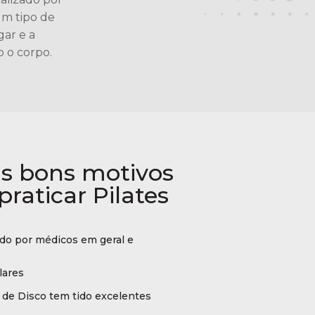
um tipo de
gar e a
o o corpo.
ns bons motivos
praticar Pilates
o por médicos em geral e
lares
de Disco tem tido excelentes