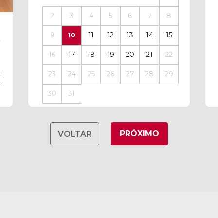
2
3
4
5
6
7
8
9
10
11
12
13
14
15
16
17
18
19
20
21
22
h
23
24
25
26
27
28
29
h
30
31
PRÓXIMO
VOLTAR