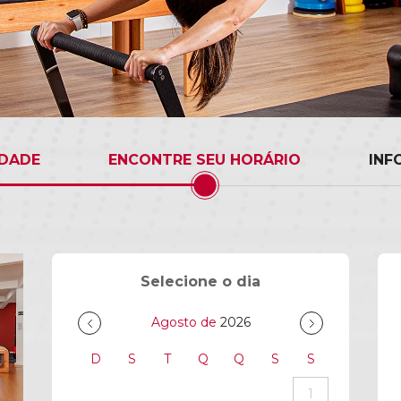
IDADE
ENCONTRE SEU HORÁRIO
INF
Selecione o dia
Agosto de
2026
D
S
T
Q
Q
S
S
1