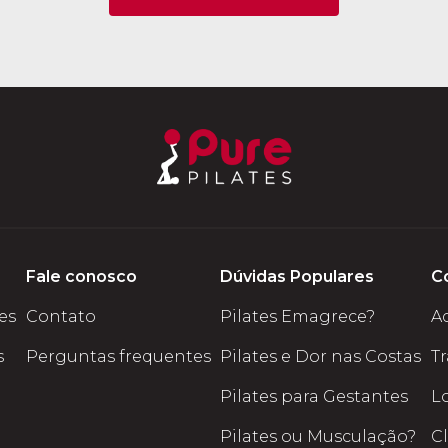
Fale conosco
Dúvidas Populares
C
tes
Contato
Pilates Emagrece?
A
s
Perguntas frequentes
Pilates e Dor nas Costas
T
Pilates para Gestantes
L
Pilates ou Musculação?
C