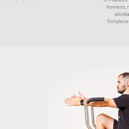
homens, m
ativid
fortalece